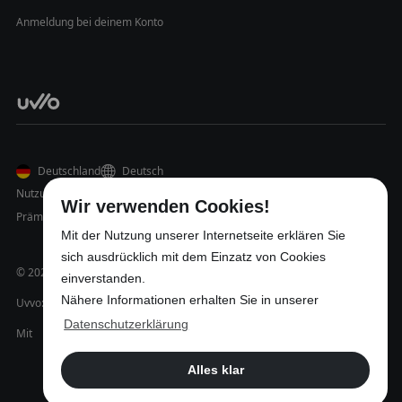
Anmeldung bei deinem Konto
Deutschland
Deutsch
Nutzungsbedingungen
Datenschutz
Impressum
Wir verwenden Cookies!
Prämienregelung
Mit der Nutzung unserer Internetseite erklären Sie
sich ausdrücklich mit dem Einzatz von Cookies
© 2026 Uvvo UG (haftungsbeschränkt)
einverstanden.
Nähere Informationen erhalten Sie in unserer
Uvvo: Personalvermittlung und Problemlösungen.
Datenschutzerklärung
Mit
in Niedersachsen gemacht.
Alles klar